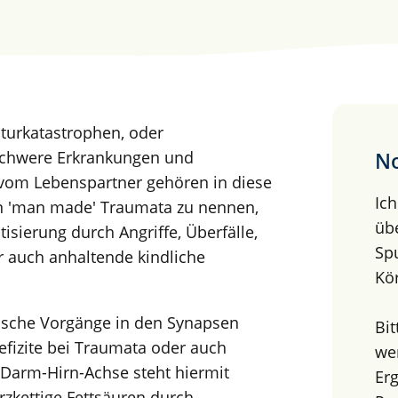
turkatastrophen, oder
 schwere Erkrankungen und
No
vom Lebenspartner gehören in diese
Ich
ten 'man made' Traumata zu nennen,
üb
sierung durch Angriffe, Überfälle,
Sp
r auch anhaltende kindliche
Kö
sche Vorgänge in den Synapsen
Bit
fizite bei Traumata oder auch
wen
e Darm-Hirn-Achse steht hiermit
Er
zkettige Fettsäuren durch