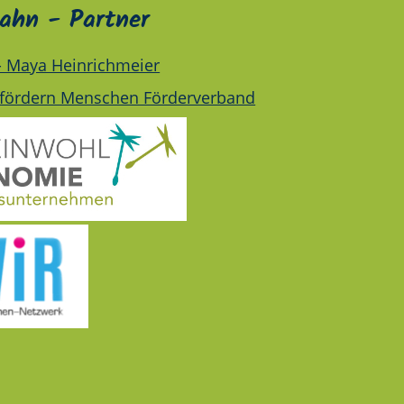
ahn - Partner
 - Maya Heinrichmeier
fördern Menschen Förderverband