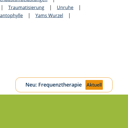
|
|
|
Traumatisierung
Unruhe
|
|
antophylle
Yams Wurzel
Neu: Frequenztherapie
Aktuell