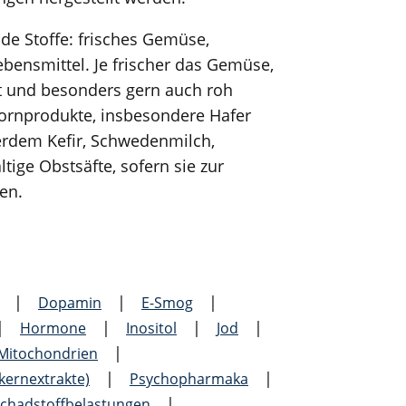
de Stoffe: frisches Gemüse,
ebensmittel. Je frischer das Gemüse,
 und besonders gern auch roh
lkornprodukte, insbesondere Hafer
erdem Kefir, Schwedenmilch,
tige Obstsäfte, sofern sie zur
en.
|
|
|
Dopamin
E-Smog
|
|
|
|
Hormone
Inositol
Jod
|
Mitochondrien
|
|
ern­extrakte)
Psychopharmaka
|
chadstoff­belastungen