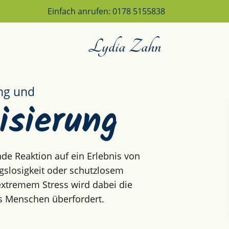
Einfach anrufen: 0178 5155838
Lydia Zahn
ng und
isierung
de Reaktion auf ein Erlebnis von
egslosigkeit oder schutzlosem
extremem Stress wird dabei die
es Menschen überfordert.