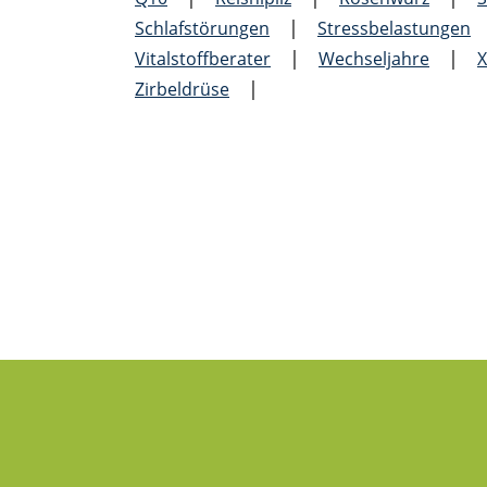
|
Schlafstörungen
Stress­belastungen
|
|
Vitalstoffberater
Wechseljahre
X
|
Zirbeldrüse