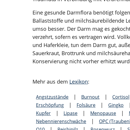
Eine gesunde Darmflora benötigt folgen
Ballaststoffe und milchsäurebildende L
umso besser. Der Darm mag es gekocht
verzehrt, sofern es vertragen wird. Vol
und Haferkleie, tun dem Darm gut, auß
Sauerkraut, Brottrunk und milchsäurehal
Konservierung nicht vorher erhitzt wurd
Mehr aus dem
Lexikon
:
|
|
Angstzustände
Burnout
Cortisol
|
|
Erschöpfung
Folsäure
Gingko
|
|
|
Kupfer
Lipase
Menopause
|
Nebennieren­schwäche
OPC (Traubenk
|
|
|
Q10
Reishipilz
Rosenwurz
S