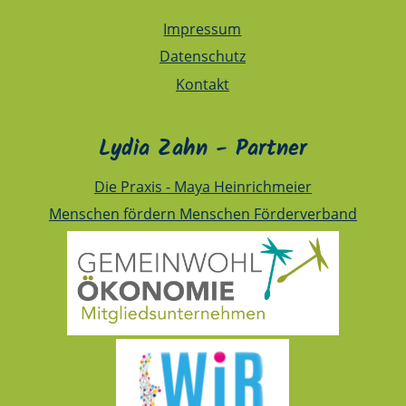
Impressum
Datenschutz
Kontakt
Lydia Zahn - Partner
Die Praxis - Maya Heinrichmeier
Menschen fördern Menschen Förderverband