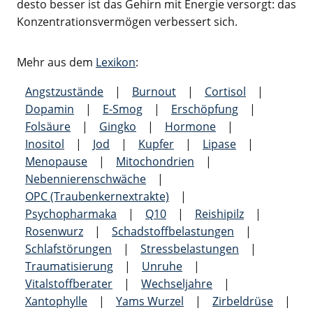
desto besser ist das Gehirn mit Energie versorgt: das
Konzentrationsvermögen verbessert sich.
Mehr aus dem
Lexikon
:
Angstzustände
|
Burnout
|
Cortisol
|
Dopamin
|
E-Smog
|
Erschöpfung
|
Folsäure
|
Gingko
|
Hormone
|
Inositol
|
Jod
|
Kupfer
|
Lipase
|
Menopause
|
Mitochondrien
|
Nebennieren­schwäche
|
OPC (Traubenkern­extrakte)
|
Psychopharmaka
|
Q10
|
Reishipilz
|
Rosenwurz
|
Schadstoff­belastungen
|
Schlafstörungen
|
Stress­belastungen
|
Traumatisierung
|
Unruhe
|
Vitalstoffberater
|
Wechseljahre
|
Xantophylle
|
Yams Wurzel
|
Zirbeldrüse
|