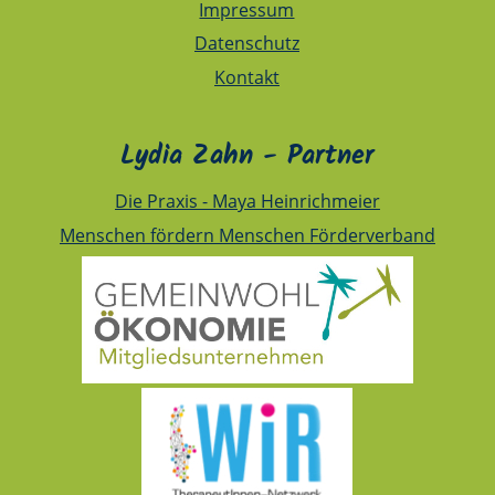
Impressum
Datenschutz
Kontakt
Lydia Zahn - Partner
Die Praxis - Maya Heinrichmeier
Menschen fördern Menschen Förderverband